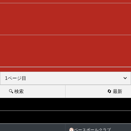
🔍 検索
🔄 最新
⚾
ベースボールクラブ