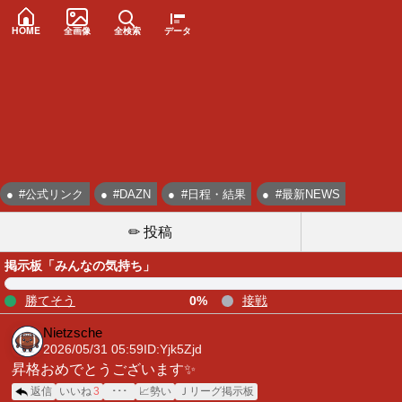
HOME
全画像
全検索
データ
#公式リンク
#DAZN
#日程・結果
#最新NEWS
✏ 投稿
掲示板「みんなの気持ち」
勝てそう
0%
接戦
Nietzsche
2026/05/31 05:59
ID:Yjk5Zjd
昇格おめでとうございます✨
返信
いいね
3
･･･
📈勢い
Ｊリーグ掲示板