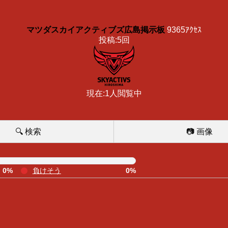
マツダスカイアクティブズ広島掲示板
9365ｱｸｾｽ
投稿:5回
現在:1人閲覧中
🔍 検索
📷 画像
0%
負けそう
0%