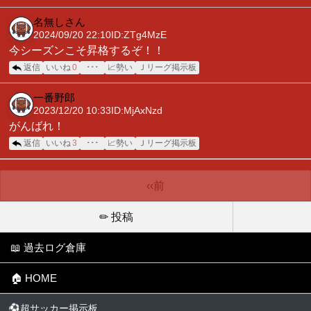
名無しさん
2024/09/20 22:10
ID:ZTg4MzE
今シーズンこそ昇格するぞ！！
返信
いいね
0
･･･
📈勢い
Ｊリーグ掲示板
一番野郎
2023/12/20 10:33
ID:MjAxNzd
がんばれ！
返信
いいね
3
･･･
📈勢い
Ｊリーグ掲示板
‹‹前
✏ 投稿
📖 過去ログ倉庫
🏠 HOME
⚽
超サッカー掲示板