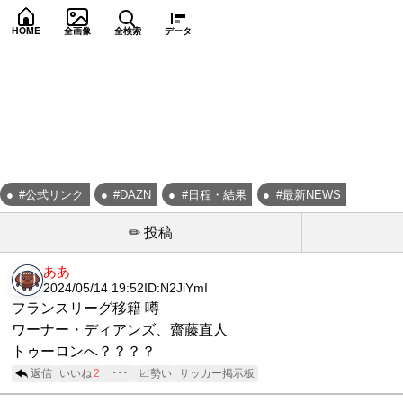
HOME
全画像
全検索
データ
#公式リンク
#DAZN
#日程・結果
#最新NEWS
✏ 投稿
ああ
2024/05/14 19:52
ID:N2JiYmI
フランスリーグ移籍 噂
ワーナー・ディアンズ、齋藤直人
トゥーロンへ？？？？
返信
いいね
2
･･･
📈勢い
サッカー掲示板