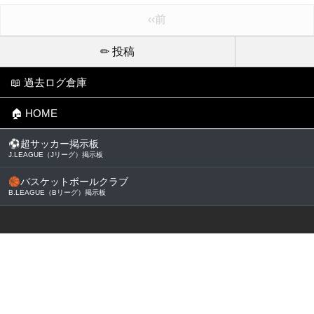
‹‹前
✏ 投稿
📖 過去ログ倉庫
🏠 HOME
⚽
超サッカー掲示板
J.LEAGUE（Jリーグ）掲示板
🏀
バスケットボールクラブ
B.LEAGUE（Bリーグ）掲示板