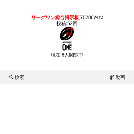
リーグワン総合掲示板
70286ｱｸｾｽ
投稿:52回
現在:6人閲覧中
🔍 検索
📹 動画