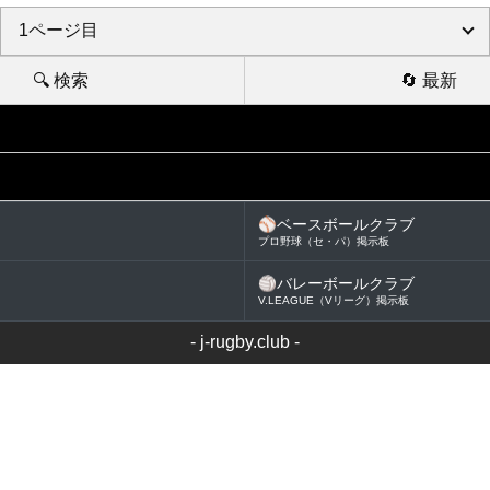
🔍 検索
🔄 最新
⚾
ベースボールクラブ
プロ野球（セ・パ）掲示板
🏐
バレーボールクラブ
V.LEAGUE（Vリーグ）掲示板
-
j-rugby.club
-