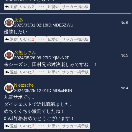
返信
いいね
2
･･･
📈勢い
サッカー掲示板
ああ
No.6
2025/03/31 02:18
ID:MDE5ZWU
優勝したい
返信
いいね
1
･･･
📈勢い
サッカー掲示板
名無しさん
No.5
2024/05/26 09:27
ID:YjMxN2F
来シーズン、田村兄弟対決楽しみですね！！
返信
いいね
3
･･･
📈勢い
サッカー掲示板
Nietzsche
No.4
2024/05/25 12:01
ID:MDkxNGR
九電サポです。
ダイジェストで近鉄戦観ました。
めちゃくちゃ激闘でしたね！
div.1昇格おめでとうございます！
返信
いいね
3
･･･
📈勢い
サッカー掲示板