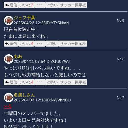
返信
いいね
2
･･･
📈勢い
サッカー掲示板
ジェフ千葉
No.9
2025/04/23 12:25
ID:YTc5NmN
現在首位独走中！
たまには見に来てね！
返信
いいね
4
･･･
📈勢い
サッカー掲示板
ああ
No.8
2025/04/11 07:54
ID:ZGU0YWJ
やっぱりD1はレベル高いですね。。。
もう少し戦力補給しないと厳しいのでは
返信
いいね
4
･･･
📈勢い
サッカー掲示板
名無しさん
No.7
2025/04/03 12:18
ID:NWVhNGU
>>5
土曜日のメンバーでました。
いよいよ田村兄弟対決ですね！
秩父宮に行ってきます！