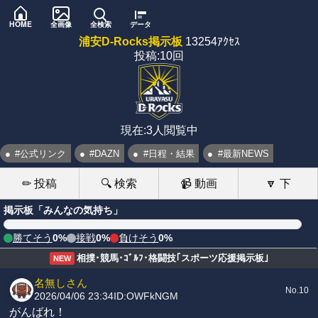
HOME
全画像
全検索
データ
浦安D-Rocks掲示板
13254ｱｸｾｽ
投稿:10回
現在:3人閲覧中
#公式リンク
#DAZN
#日程・結果
#最新NEWS
✏ 投稿
🔍 検索
📹 動画
🔽 下
掲示板「みんなの気持ち」
勝てそう
0%
接戦
0%
負けそう
0%
相撲･競馬･ｺﾞﾙﾌ･格闘技｢スポーツ応援掲示板｣
NEW
名無しさん
No.10
2026/04/06 23:34
ID:OWFkNGM
がんばれ！