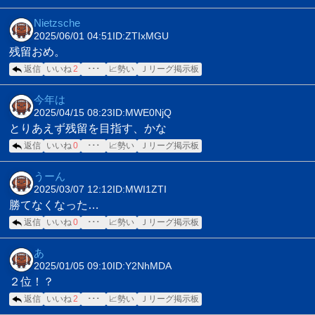
Nietzsche
2025/06/01 04:51
ID:ZTIxMGU
残留おめ。
返信
いいね
2
･･･
📈勢い
Ｊリーグ掲示板
今年は
2025/04/15 08:23
ID:MWE0NjQ
とりあえず残留を目指す、かな
返信
いいね
0
･･･
📈勢い
Ｊリーグ掲示板
うーん
2025/03/07 12:12
ID:MWI1ZTI
勝てなくなった…
返信
いいね
0
･･･
📈勢い
Ｊリーグ掲示板
あ
2025/01/05 09:10
ID:Y2NhMDA
２位！？
返信
いいね
2
･･･
📈勢い
Ｊリーグ掲示板