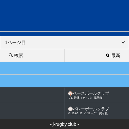
🔍 検索
🔄 最新
⚾
ベースボールクラブ
プロ野球（セ・パ）掲示板
🏐
バレーボールクラブ
V.LEAGUE（Vリーグ）掲示板
-
j-rugby.club
-