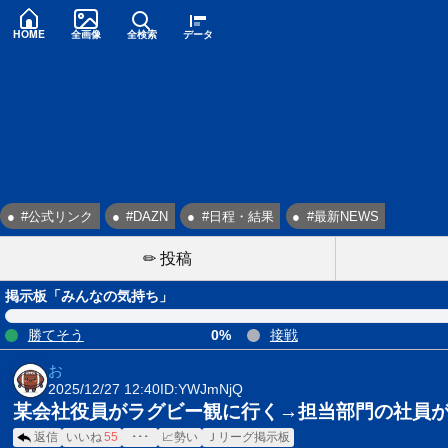
HOME
全画像
全検索
データ
#公式リンク
#DAZN
#日程・結果
#最新NEWS
✏ 投稿
掲示板「みんなの気持ち」
勝てそう
0%
接戦
お
2025/12/27 12:40
ID:YWJmNjQ
某会社役員がラグビー観に行く→担当部門の社員が
返信
いいね
55
･･･
📈勢い
Ｊリーグ掲示板