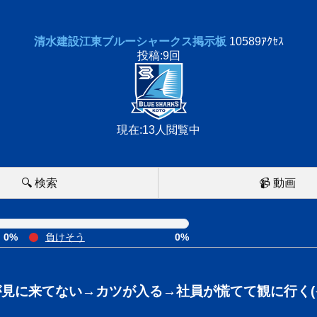
清水建設江東ブルーシャークス掲示板
10589ｱｸｾｽ
投稿:9回
現在:13人閲覧中
🔍 検索
📹 動画
0%
負けそう
0%
見に来てない→カツが入る→社員が慌てて観に行く(