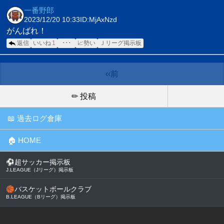
一番野郎
2023/12/20 10:33
ID:MjAxNzd
がんばれ！
返信
いいね
1
･･･
📈勢い
Ｊリーグ掲示板
‹‹前
✏ 投稿
📖 過去ログ倉庫
🏠 HOME
⚽
超サッカー掲示板
J.LEAGUE（Jリーグ）掲示板
🏀
バスケットボールクラブ
B.LEAGUE（Bリーグ）掲示板