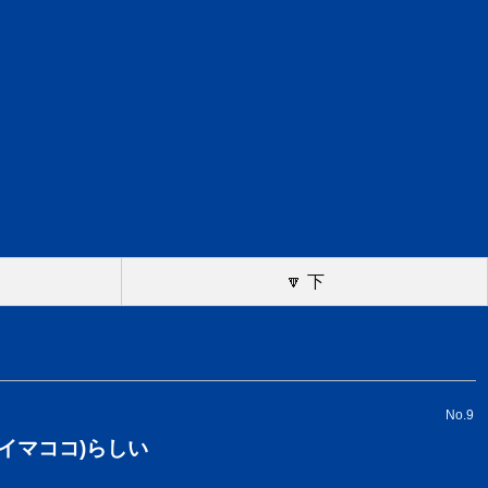
🔽 下
No.9
イマココ)らしい