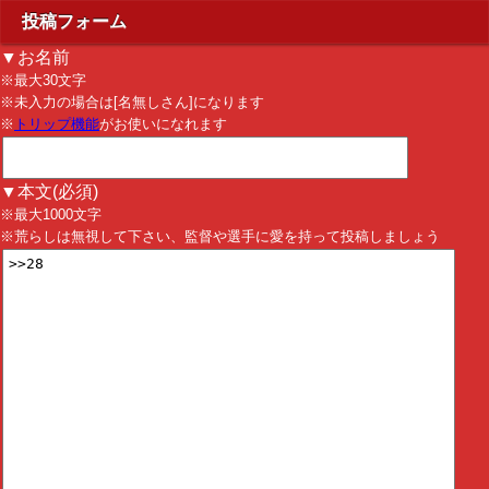
投稿フォーム
▼お名前
※最大30文字
※未入力の場合は[名無しさん]になります
※
トリップ機能
がお使いになれます
▼本文(必須)
※最大1000文字
※荒らしは無視して下さい、監督や選手に愛を持って投稿しましょう