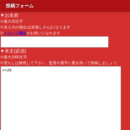
投稿フォーム
▼お名前
※最大30文字
※未入力の場合は[名無しさん]になります
※
トリップ機能
がお使いになれます
▼本文(必須)
※最大1000文字
※荒らしは無視して下さい、監督や選手に愛を持って投稿しましょう