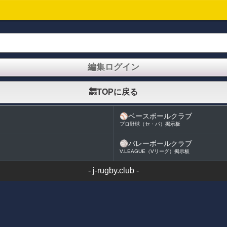
🔙TOPに戻る
⚾
ベースボールクラブ
プロ野球（セ・パ）掲示板
🏐
バレーボールクラブ
V.LEAGUE（Vリーグ）掲示板
-
j-rugby.club
-