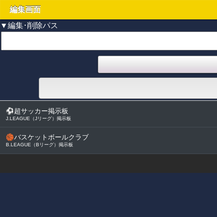
編集画面
▼編集･削除パス
⚽
超サッカー掲示板
J.LEAGUE（Jリーグ）掲示板
🏀
バスケットボールクラブ
B.LEAGUE（Bリーグ）掲示板