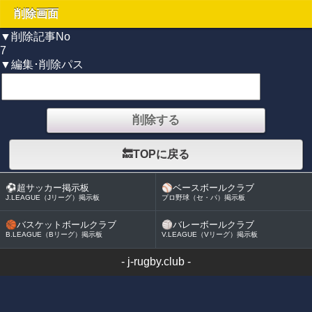
削除画面
▼削除記事No
7
▼編集･削除パス
🔙TOPに戻る
⚽
超サッカー掲示板
⚾
ベースボールクラブ
J.LEAGUE（Jリーグ）掲示板
プロ野球（セ・パ）掲示板
🏀
バスケットボールクラブ
🏐
バレーボールクラブ
B.LEAGUE（Bリーグ）掲示板
V.LEAGUE（Vリーグ）掲示板
-
j-rugby.club
-