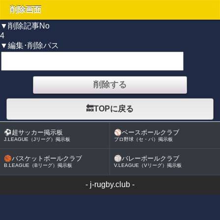
削除画面
▼削除記事No
4
▼編集･削除パス
🔙TOPに戻る
⚽
超サッカー掲示板
⚾
ベースボールクラブ
J.LEAGUE（Jリーグ）掲示板
プロ野球（セ・パ）掲示板
🏀
バスケットボールクラブ
🏐
バレーボールクラブ
B.LEAGUE（Bリーグ）掲示板
V.LEAGUE（Vリーグ）掲示板
-
j-rugby.club
-