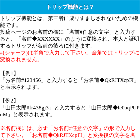
トリップ機能とは？
トリップ機能とは、第三者に成りすましされないための機
能です。
投稿ページのお名前の欄に「名前#任意の文字」と入力す
ると、「名前◆XXXXXX」のように変換され、本人と証明
するトリップが名前の後ろに付きます。
#(シャープ)は半角で入力して下さい。全角ではトリップに
変換されません。
【例1】
「お名前#123456」と入力すると「お名前◆QkRJTXcpFI」
と表示されます。
【例2】
「山田太郎#fr438gj3」と入力すると「山田太郎◆le0aqPUP
uM」と表示されます。
※名前欄には、必ず「お名前#任意の文字」の形で入力し
て下さい。「お名前◆QkRJTXcpFI」と変換後の文字を名