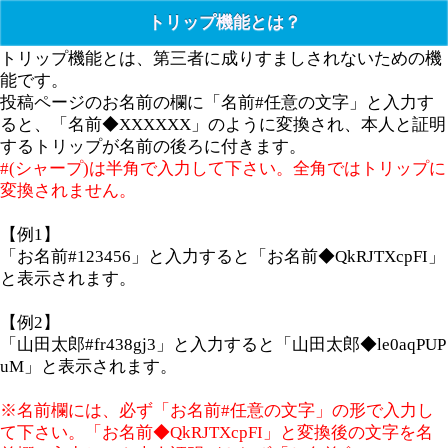
トリップ機能とは？
トリップ機能とは、第三者に成りすましされないための機
能です。
投稿ページのお名前の欄に「名前#任意の文字」と入力す
ると、「名前◆XXXXXX」のように変換され、本人と証明
するトリップが名前の後ろに付きます。
#(シャープ)は半角で入力して下さい。全角ではトリップに
変換されません。
【例1】
「お名前#123456」と入力すると「お名前◆QkRJTXcpFI」
と表示されます。
【例2】
「山田太郎#fr438gj3」と入力すると「山田太郎◆le0aqPUP
uM」と表示されます。
※名前欄には、必ず「お名前#任意の文字」の形で入力し
て下さい。「お名前◆QkRJTXcpFI」と変換後の文字を名