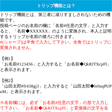
トリップ機能とは？
トリップ機能とは、第三者に成りすましされないための機
能です。
投稿ページのお名前の欄に「名前#任意の文字」と入力す
ると、「名前◆XXXXXX」のように変換され、本人と証明
するトリップが名前の後ろに付きます。
#(シャープ)は半角で入力して下さい。全角ではトリップに
変換されません。
【例1】
「お名前#123456」と入力すると「お名前◆QkRJTXcpFI」
と表示されます。
【例2】
「山田太郎#fr438gj3」と入力すると「山田太郎◆le0aqPUP
uM」と表示されます。
※名前欄には、必ず「お名前#任意の文字」の形で入力し
て下さい。「お名前◆QkRJTXcpFI」と変換後の文字を名